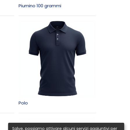
Piumino 100 grammi
Polo
Salve, possiamo attivare alcuni servizi aggiuntivi per