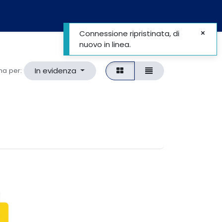
I
REGISTRATI
Connessione ripristinata, di
nuovo in linea.
In evidenza
na per: