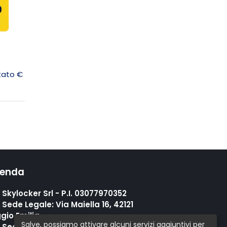
itato €
ienda
Skylocker Srl - P.I. 03077970352
Sede Legale: Via Maiella 16, 42121
gio Emilia
Salve, possiamo attivare alcuni servizi aggiuntivi per
Sede Operativa: Via Provinciale Sud